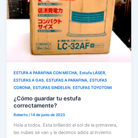
,
,
ESTUFA A PARAFINA CON MECHA
Estufa LÁSER
,
,
ESTUFAS A GAS
ESTUFAS A PARAFINA
ESTUFAS
,
,
CORONA
ESTUFAS SINDELEN
ESTUFAS TOYOTOMI
¿Cómo guardar tu estufa
correctamente?
Roberto
/
14 de junio de 2023
Hola a todos. Esta brillando el sol de la primavera,
las nubes se van y le decimos adiós al invierno.