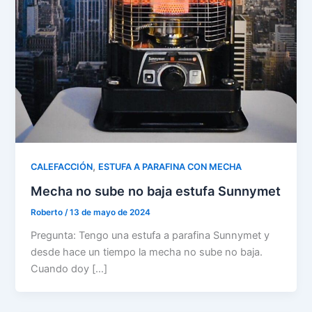
,
CALEFACCIÓN
ESTUFA A PARAFINA CON MECHA
Mecha no sube no baja estufa Sunnymet
Roberto
/
13 de mayo de 2024
Pregunta: Tengo una estufa a parafina Sunnymet y
desde hace un tiempo la mecha no sube no baja.
Cuando doy […]