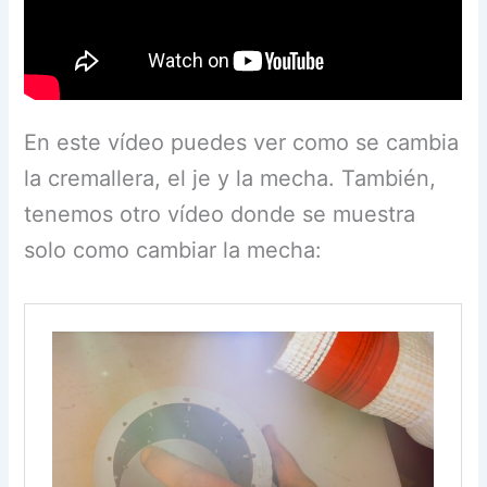
En este vídeo puedes ver como se cambia
la cremallera, el je y la mecha. También,
tenemos otro vídeo donde se muestra
solo como cambiar la mecha: