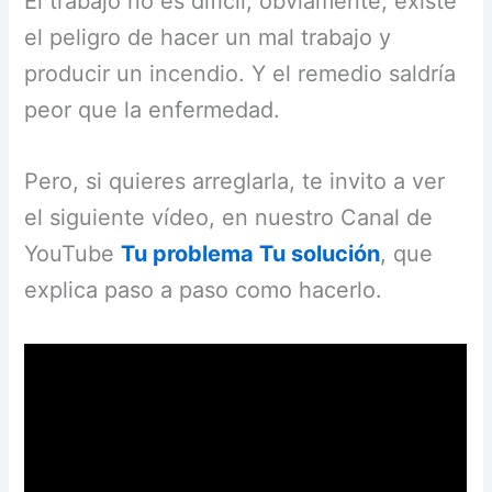
El trabajo no es difícil, obviamente, existe
el peligro de hacer un mal trabajo y
producir un incendio. Y el remedio saldría
peor que la enfermedad.
Pero, si quieres arreglarla, te invito a ver
el siguiente vídeo, en nuestro Canal de
YouTube
Tu problema Tu solución
, que
explica paso a paso como hacerlo.