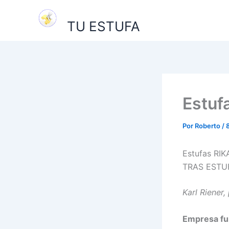
Ir
al
TU ESTUFA
contenido
Estuf
Por
Roberto
/
Estufas RI
TRAS EST­U­
Karl Riener
Empresa fun