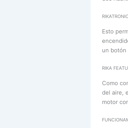
RIKA­TRON­I
Esto perm
encendido
un botón 
RIKA FEAT
Como com
del aire,
motor cont
FUNCIONAM