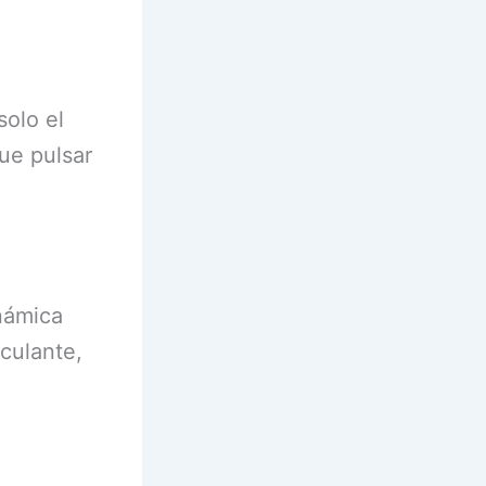
solo el
ue pulsar
námica
sculante,