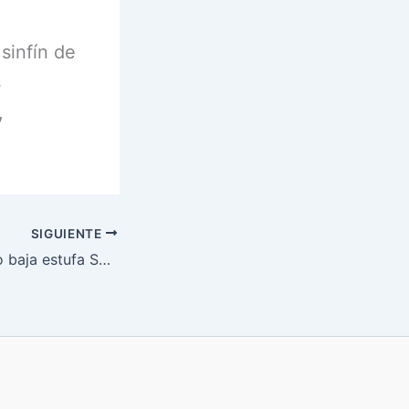
 sinfín de
s
,
SIGUIENTE
Mecha no sube no baja estufa Sunnymet