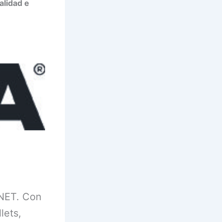
alidad e
ENET. Con
lets,