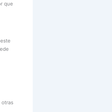
or que
 este
uede
 otras