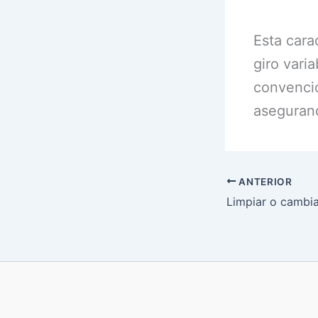
Esta cara
giro varia
convencio
aseguran
ANTERIOR