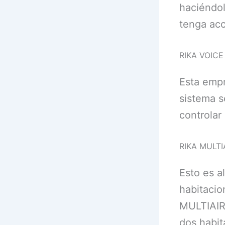
haciéndol
tenga acc
RIKA VOICE
Esta empr
sistema s
controlar
RIKA MUL­TI­
Esto es a
habitacio
MULTIAIR 
dos habit