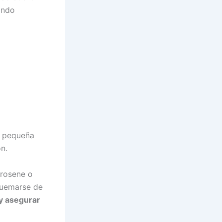
ando
a pequeña
ón.
erosene o
quemarse de
y asegurar