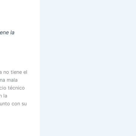
ene la
fa no tiene el
una mala
cio técnico
n la
junto con su