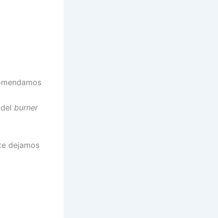
ecomendamos
 del
burner
 te dejamos