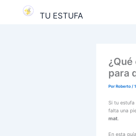
Ir
al
TU ESTUFA
contenido
¿Qué 
para 
Por
Roberto
/
Si tu estuf
falta una p
mat
.
En esta guí