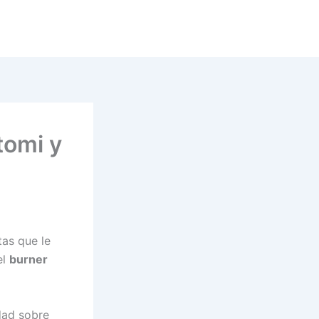
tomi y
tas que le
el
burner
dad sobre