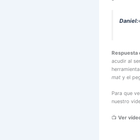
Daniel:
Respuesta 
acudir al se
herramienta
mat
y el peg
Para que ve
nuestro vide
📺
Ver víde