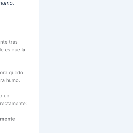
 humo.
nte tras
ble es que
la
ctora quedó
nera humo.
o un
rrectamente:
tamente