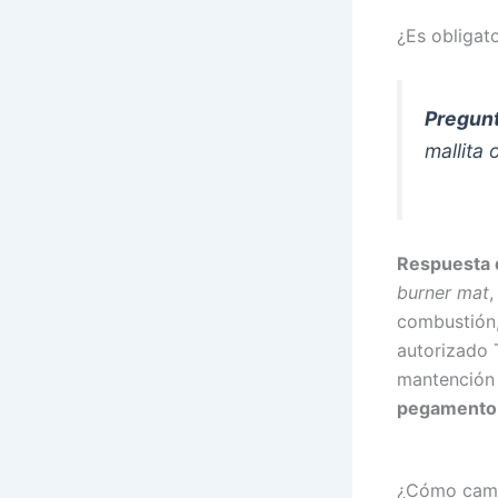
¿Es obligat
Pregunt
mallita
Respuesta 
burner mat
,
combustión,
autorizado 
mantención 
pegamento 
¿Cómo cambi