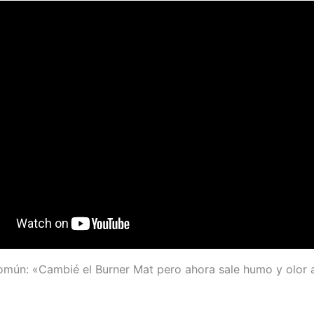
mún: «Cambié el Burner Mat pero ahora sale humo y olor a