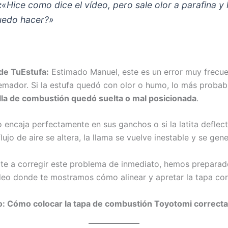
:
«Hice como dice el vídeo, pero sale olor a parafina y
uedo hacer?»
de TuEstufa:
Estimado Manuel, este es un error muy frecue
emador. Si la estufa quedó con olor o humo, lo más proba
olla de combustión quedó suelta o mal posicionada
.
no encaja perfectamente en sus ganchos o si la latita defle
 flujo de aire se altera, la llama se vuelve inestable y se ge
te a corregir este problema de inmediato, hemos preparad
eo donde te mostramos cómo alinear y apretar la tapa co
o: Cómo colocar la tapa de combustión Toyotomi correc