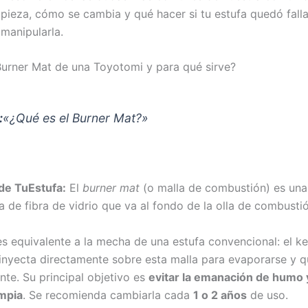
 pieza, cómo se cambia y qué hacer si tu estufa quedó fall
manipularla.
Burner Mat de una Toyotomi y para qué sirve?
:
«¿Qué es el Burner Mat?»
de TuEstufa:
El
burner mat
(o malla de combustión) es un
ta de fibra de vidrio que va al fondo de la olla de combusti
es equivalente a la mecha de una estufa convencional: el k
 inyecta directamente sobre esta malla para evaporarse y 
nte. Su principal objetivo es
evitar la emanación de humo 
impia
. Se recomienda cambiarla cada
1 o 2 años
de uso.