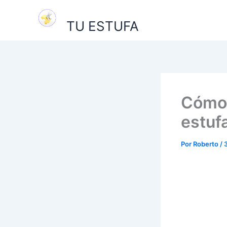
Ir
al
TU ESTUFA
contenido
Cómo 
estuf
Por
Roberto
/