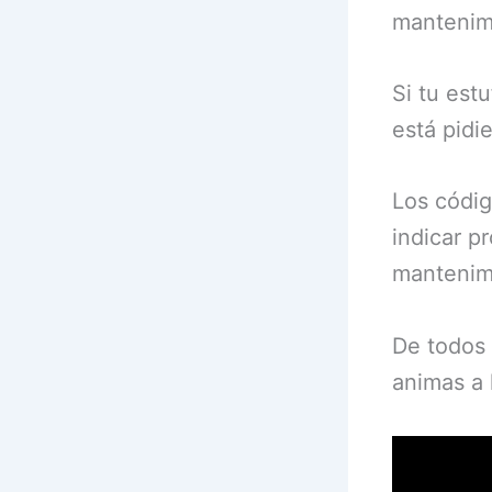
mantenimi
Si tu est
está pidi
Los códig
indicar p
mantenim
De todos 
animas a 