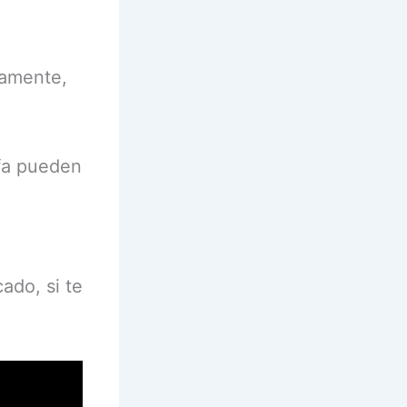
damente,
ufa pueden
ado, si te