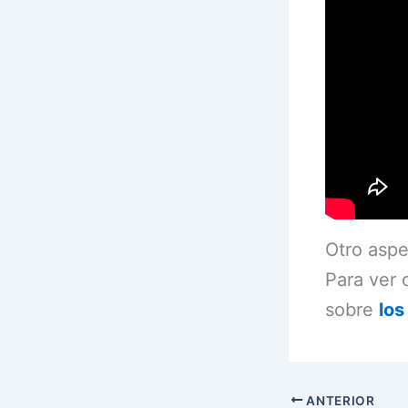
Otro aspe
Para ver 
sobre
los 
ANTERIOR