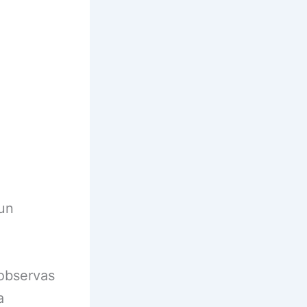
 un
 observas
a