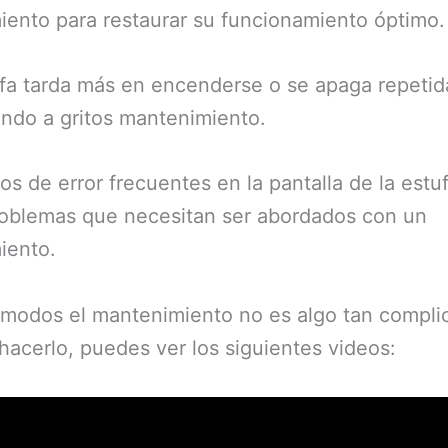
ento para restaurar su funcionamiento óptimo.
ufa tarda más en encenderse o se apaga repeti
endo a gritos mantenimiento.
os de error frecuentes en la pantalla de la est
roblemas que necesitan ser abordados con un
iento.
modos el mantenimiento no es algo tan complic
hacerlo, puedes ver los siguientes videos: