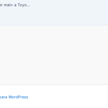
Cambio de «burner mat» a Toyotomi
para WordPress