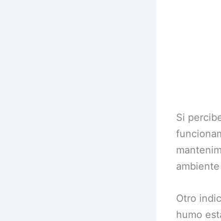
Si percib
funcionam
mantenimi
ambiente
Otro indi
humo está