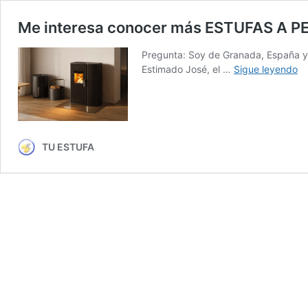
Me interesa conocer más ESTUFAS A P
Pregunta: Soy de Granada, España y 
M
Estimado José, el …
Sigue leyendo
in
co
m
E
A
TU ESTUFA
P